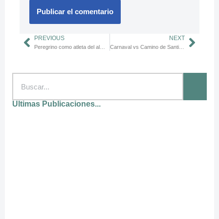
PREVIOUS
NEXT
Peregrino como atleta del alma: el Camino de Santiago y los Juegos Olímpicos ❄️👣
Carnaval vs Camino de Santiago: Fiesta o Transformación
Ultimas Publicaciones...