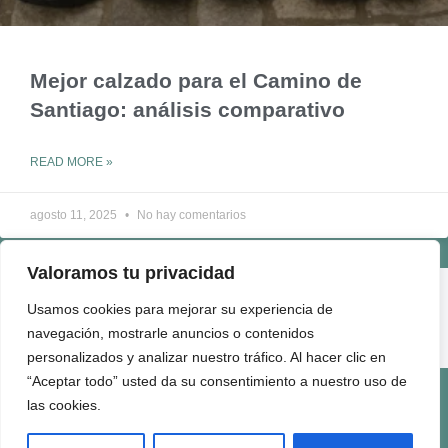
Mejor calzado para el Camino de
Santiago: análisis comparativo
READ MORE »
agosto 11, 2025
No hay comentarios
Valoramos tu privacidad
ENLACES ÚTILES
Usamos cookies para mejorar su experiencia de
QUIÉNES SOMOS
navegación, mostrarle anuncios o contenidos
CONTACTO
personalizados y analizar nuestro tráfico. Al hacer clic en
“Aceptar todo” usted da su consentimiento a nuestro uso de
Términos de Uso
Politica de Privacidad
Politica de Cookies
Politica de Comentarios
Quienes Somos
las cookies.
2025 Viaje con Fe | All Rights Reserved.