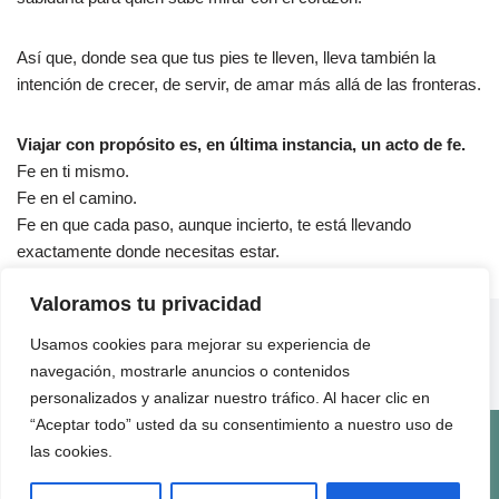
Así que, donde sea que tus pies te lleven, lleva también la
intención de crecer, de servir, de amar más allá de las fronteras.
Viajar con propósito es, en última instancia, un acto de fe.
Fe en ti mismo.
Fe en el camino.
Fe en que cada paso, aunque incierto, te está llevando
exactamente donde necesitas estar.
Valoramos tu privacidad
ENLACES ÚTILES
Usamos cookies para mejorar su experiencia de
QUIÉNES SOMOS
navegación, mostrarle anuncios o contenidos
CONTACTO
personalizados y analizar nuestro tráfico. Al hacer clic en
“Aceptar todo” usted da su consentimiento a nuestro uso de
Términos de Uso
Politica de Privacidad
Politica de Cookies
Politica de Comentarios
Quienes Somos
las cookies.
2025 Viaje con Fe | All Rights Reserved.