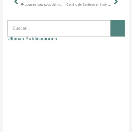
🌍 Lugares sagrados del mundo que hablan al alma
Camino de Santiago en invierno: guía completa para prepararte física y espiritualmente ❄️🥾
Ultimas Publicaciones...