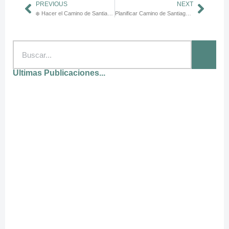
PREVIOUS
NEXT
❄️ Hacer el Camino de Santiago en invierno: frío, fe y silencio 🙏
Planificar Camino de Santiago por estación: guía completa 2025 🌿☀️🍂❄️
Ultimas Publicaciones...