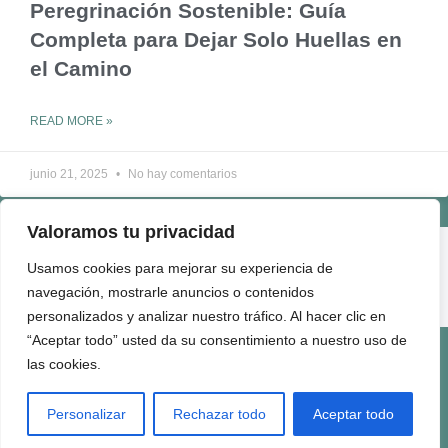
Peregrinación Sostenible: Guía
Completa para Dejar Solo Huellas en
el Camino
READ MORE »
junio 21, 2025
No hay comentarios
Valoramos tu privacidad
ENLACES ÚTILES
Usamos cookies para mejorar su experiencia de
QUIÉNES SOMOS
navegación, mostrarle anuncios o contenidos
CONTACTO
personalizados y analizar nuestro tráfico. Al hacer clic en
“Aceptar todo” usted da su consentimiento a nuestro uso de
Términos de Uso
Politica de Privacidad
Politica de Cookies
Politica de Comentarios
Quienes Somos
las cookies.
2025 Viaje con Fe | All Rights Reserved.
Personalizar
Rechazar todo
Aceptar todo
El contenido de este sitio no puede reproducirse, distribuirse ni
transmitirse en ninguna forma sin permiso previo por escrito