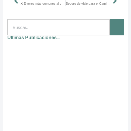
❌ Errores más comunes al calcular el presupuesto del Camino de Santiago (y cómo evitarlos)
Seguro de viaje para el Camino de Santiago: guía completa para peregrinos
Ultimas Publicaciones...