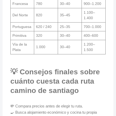
Francesa
780
30–40
900–1.200
1.100–
Del Norte
820
35–45
1.400
Portuguesa
620 / 240
25–35
700–1.000
Primitiva
320
30–40
400–600
Vía de la
1.200–
1.000
30–40
Plata
1.500
💡 Consejos finales sobre
cuánto cuesta cada ruta
camino de santiago
💸 Compara precios antes de elegir tu ruta.
🍳 Busca alojamiento económico y cocina tu propia