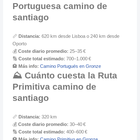
Portuguesa camino de
santiago
📏
Distancia:
620 km desde Lisboa o 240 km desde
Oporto
💰
Coste diario promedio:
25–35 €
🔢
Coste total estimado:
700–1.000 €
🏨
Más info:
Camino Portugués en Gronze
⛰️ Cuánto cuesta la Ruta
Primitiva camino de
santiago
📏
Distancia:
320 km
💰
Coste diario promedio:
30–40 €
🔢
Coste total estimado:
400–600 €
🏨
Más info:
Camino Primitivo en Gronze