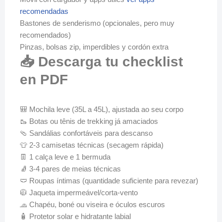
recomendadas
Bastones de senderismo (opcionales, pero muy
recomendados)
Pinzas, bolsas zip, imperdibles y cordón extra
📥 Descarga tu checklist
en PDF
🎒 Mochila leve (35L a 45L), ajustada ao seu corpo
🥾 Botas ou tênis de trekking já amaciados
🩴 Sandálias confortáveis para descanso
👕 2-3 camisetas técnicas (secagem rápida)
👖 1 calça leve e 1 bermuda
🧦 3-4 pares de meias técnicas
🩲 Roupas íntimas (quantidade suficiente para revezar)
🧥 Jaqueta impermeável/corta-vento
🧢 Chapéu, boné ou viseira e óculos escuros
🧴 Protetor solar e hidratante labial