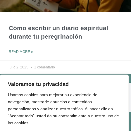
Cómo escribir un diario espiritual
durante tu peregrinación
READ MORE »
julio 2, 2025
1 comentario
Valoramos tu privacidad
ENLACES ÚTILES
Usamos cookies para mejorar su experiencia de
QUIÉNES SOMOS
navegación, mostrarle anuncios o contenidos
CONTACTO
personalizados y analizar nuestro tráfico. Al hacer clic en
“Aceptar todo” usted da su consentimiento a nuestro uso de
Términos de Uso
Politica de Privacidad
Politica de Cookies
Politica de Comentarios
Quienes Somos
las cookies.