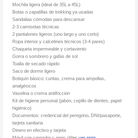
Mochila ligera (ideal de 35L a 45L)
Botas o zapatillas de trekking ya usadas
Sandalias cómodas para descansar
2-3 camisetas técnicas
2 pantalones ligeros (uno largo y uno corto)
Ropa interior y calcetines técnicos (3-4 pares)
Chaqueta impermeable y cortaviento
Gorra o sombrero y gafas de sol
Toalla de secado rápido
Saco de dormir ligero
Botiquín básico: curitas, crema para ampollas,
analgésicos
Vaselina o crema antifricción
Kit de higiene personal (jabón, cepillo de dientes, papel
higiénico)
Documentos: credencial del peregrino, DNI/pasaporte,
tarjeta sanitaria
Dinero en efectivo y tarjeta
Móvil con cargador y apps útiles
ver apps