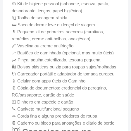
🧼 Kit de higiene pessoal (sabonete, escova, pasta,
desodorante, lenços, papel higiênico)
🧻 Toalha de secagem rápida
🛏️ Saco de dormir leve ou lençol de viagem
💊 Pequeno kit de primeiros socorros (curativos,
remédios, creme anti-bolhas, analgésico)
🩹 Vaselina ou creme antifricção
🦯 Bastões de caminhada (opcional, mas muito úteis)
✂️ Pinça, agulha esterilizada, tesoura pequena
🛍️ Bolsas plásticas ou zip para roupas sujas/molhadas
🔌 Carregador portátil e adaptador de tomada europeu
📱 Celular com apps úteis do Caminho
📄 Cópia de documentos: credencial do peregrino,
RG/passaporte, cartão de saúde
💶 Dinheiro em espécie e cartão
🔪 Canivete multifuncional pequeno
🪢 Corda fina e alguns prendedores de roupa
📔 Caderno ou bloco para anotações e diário de bordo