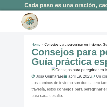
Cada paso es una oración, cad
Saltar
al
contenido
Home
»
Consejos para peregrinar en invierno: Guí
Consejos para pe
Guía práctica esp
Josa Guimarães
abril 19, 2025
Un co
Los caminos de invierno son duros, pero tam
travesía, estos
consejos para peregrinar en
para cada desafío.