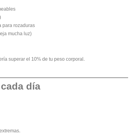
meables
)
ma para rozaduras
fleja mucha luz)
ería superar el 10% de tu peso corporal.
 cada día
 extremas.