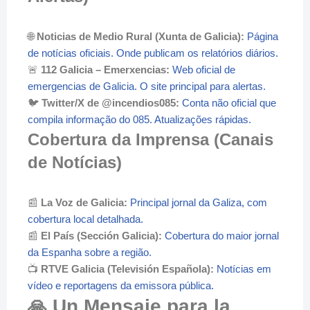
🌐
Noticias de Medio Rural (Xunta de Galicia):
Página
de notícias oficiais. Onde publicam os relatórios diários.
🚨
112 Galicia – Emerxencias:
Web oficial de
emergencias de Galicia. O site principal para alertas.
🐦
Twitter/X de @incendios085:
Conta não oficial que
compila informação do 085. Atualizações rápidas.
Cobertura da Imprensa (Canais
de Notícias)
📰
La Voz de Galicia:
Principal jornal da Galiza, com
cobertura local detalhada.
📰
El País (Sección Galicia):
Cobertura do maior jornal
da Espanha sobre a região.
📺
RTVE Galicia (Televisión Española):
Notícias em
vídeo e reportagens da emissora pública.
🙏 Un Mensaje para la