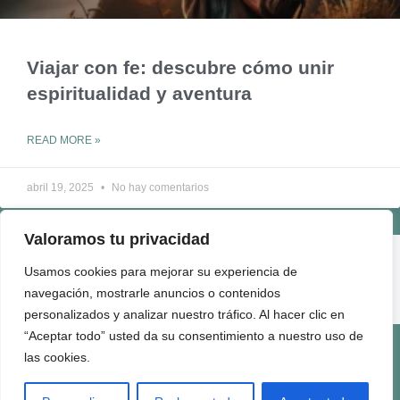
Viajar con fe: descubre cómo unir
espiritualidad y aventura
READ MORE »
abril 19, 2025
No hay comentarios
Valoramos tu privacidad
ENLACES ÚTILES
Usamos cookies para mejorar su experiencia de
QUIÉNES SOMOS
navegación, mostrarle anuncios o contenidos
CONTACTO
personalizados y analizar nuestro tráfico. Al hacer clic en
“Aceptar todo” usted da su consentimiento a nuestro uso de
Términos de Uso
Politica de Privacidad
Politica de Cookies
Politica de Comentarios
Quienes Somos
las cookies.
2025 Viaje con Fe | All Rights Reserved.