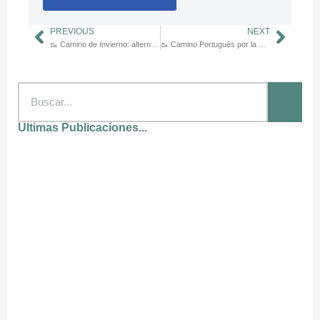
PREVIOUS
NEXT
🥾 Camino de Invierno: alternativa menos concurrida desde Ponferrada
🥾 Camino Portugués por la Costa vs Interior: ¿cuál elegir en 2025?
Ultimas Publicaciones...