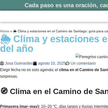
Cada paso es una oración, cad
Saltar
al
contenido
Home
»
🌦️ Clima y estaciones en el Camino de Santiago: guía para c
🌦️ Clima y estaciones 
del año
Josa Guimarães
agosto 10, 2025
Un comentario
Elegir fecha no es solo agenda: el
clima en el Camino de San
sorpresas.
🧭 Clima en el Camino de Sa
Primavera (mar–may):
10–20 °C, días largos y lluvias intermit