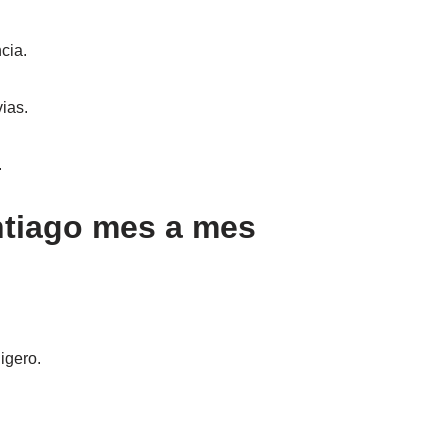
cia.
ias.
.
ntiago mes a mes
igero.