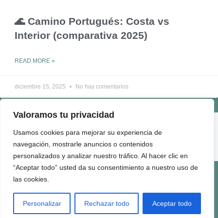
🌊 Camino Portugués: Costa vs
Interior (comparativa 2025)
READ MORE »
diciembre 15, 2025
No hay comentarios
Valoramos tu privacidad
ENLACES ÚTILES
Usamos cookies para mejorar su experiencia de
QUIÉNES SOMOS
navegación, mostrarle anuncios o contenidos
CONTACTO
personalizados y analizar nuestro tráfico. Al hacer clic en
“Aceptar todo” usted da su consentimiento a nuestro uso de
Términos de Uso
Politica de Privacidad
Politica de Cookies
Politica de Comentarios
Quienes Somos
las cookies.
2025 Viaje con Fe | All Rights Reserved.
Personalizar
Rechazar todo
Aceptar todo
El contenido de este sitio no puede reproducirse, distribuirse ni
transmitirse en ninguna forma sin permiso previo por escrito