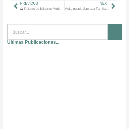
PREVIOUS
NEXT
🌅 Relatos de Milagros Modernos en Pequeñas Rutas de Peregrinación
Visita guiada Sagrada Familia Barcelona: Vive la espiritualidad y el arte sin colas
Ultimas Publicaciones...