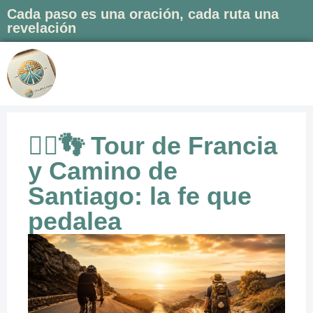
Cada paso es una oración, cada ruta una
revelación
Saltar
al
contenido
🚴‍♂️👣 Tour de Francia
y Camino de
Santiago: la fe que
pedalea