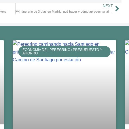
NEXT
íveis
🗺️ Itinerario de 3 días en Madrid: qué hacer y cómo aprovechar al máximo
ECONOMÍA DEL PEREGRINO / PRESUPUESTO Y
AHORRO