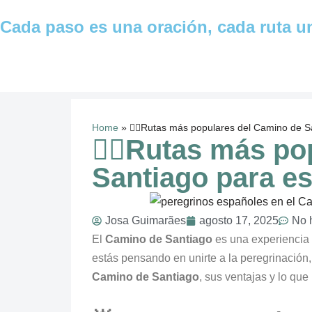
Cada paso es una oración, cada ruta u
Saltar
al
contenido
Home
»
🚶‍♂️Rutas más populares del Camino de 
🚶‍♂️Rutas más p
Santiago para e
Josa Guimarães
agosto 17, 2025
No 
El
Camino de Santiago
es una experiencia u
estás pensando en unirte a la peregrinación
Camino de Santiago
, sus ventajas y lo que