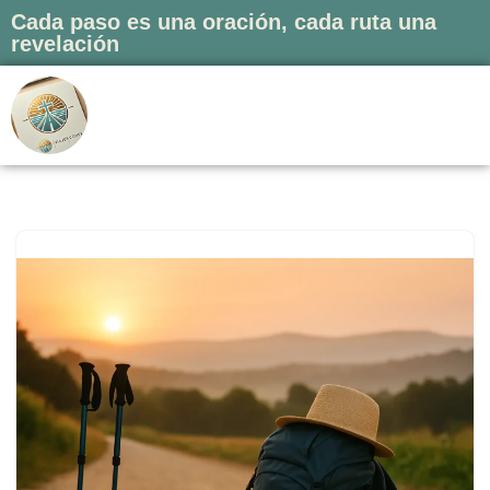
Cada paso es una oración, cada ruta una
revelación
Saltar
al
contenido