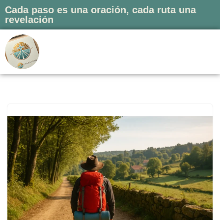
Cada paso es una oración, cada ruta una
revelación
Saltar
al
contenido