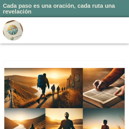
Cada paso es una oración, cada ruta una
revelación
Saltar
al
contenido