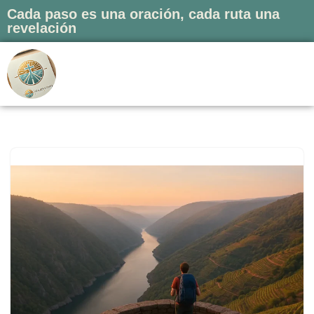
Cada paso es una oración, cada ruta una
revelación
Saltar
al
contenido