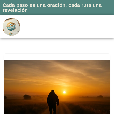
Cada paso es una oración, cada ruta una
revelación
Saltar
al
contenido