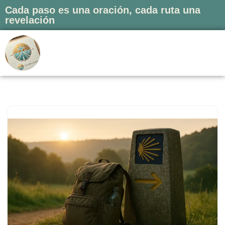
Cada paso es una oración, cada ruta una
revelación
Saltar
al
contenido