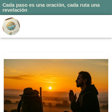
Cada paso es una oración, cada ruta una
revelación
Saltar
al
contenido